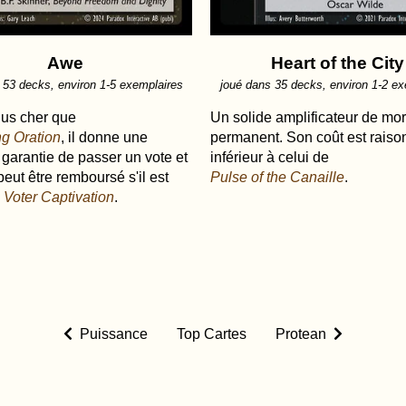
Awe
Heart of the City
 53 decks, environ 1-5 exemplaires
joué dans 35 decks, environ 1-2 ex
lus cher que
Un solide amplificateur de mo
g Oration
, il donne une
permanent. Son coût est raiso
 garantie de passer un vote et
inférieur à celui de
peut être remboursé s'il est
Pulse of the Canaille
.
à
Voter Captivation
.
Puissance
Top Cartes
Protean