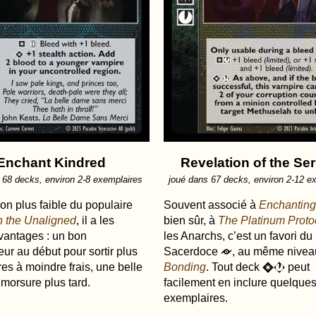
Enchant Kindred
Revelation of the Se
 68 decks, environ 2-8 exemplaires
joué dans 67 decks, environ 2-12 e
on plus faible du populaire
Souvent associé à
Enchantin
 the Unaligned
, il a les
bien sûr, à
The Platinum Proto
antages : un bon
les Anarchs, c’est un favori du
eur au début pour sortir plus
Sacerdoce
, au même nivea
r
es à moindre frais, une belle
Bonding
. Tout deck
peut
R
J
 morsure plus tard.
facilement en inclure quelque
exemplaires.