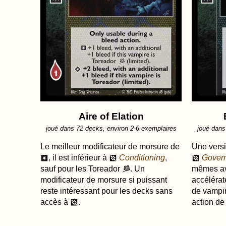
Aire of Elation
joué dans 72 decks, environ 2-6 exemplaires
joué dans
Le meilleur modificateur de morsure de
Une versi
, il est inférieur à
Conditioning
,
Govern
r
d
d
sauf pour les Toreador
. Un
mêmes av
t
modificateur de morsure si puissant
accélérat
reste intéressant pour les decks sans
de vampir
accès à
.
action de
d