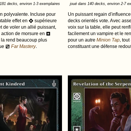
181 decks, environ 1-3 exemplaires
joué dans 140 decks, environ 2-7 e
n polyvalente. Incluse pour
Un puissant regain d'influence
table effet en
supérieure
decks orientés vote. Avec ass
R
t de voler un allié puissant,
voix sur la table, elle peut renf
 action de morsure en
facilement un vampire et le ren
r
e la rend beaucoup plus
pour un autre
Minion Tap
, tout
que
Far Mastery
.
constituant une défense redou
d