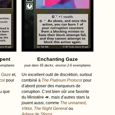
rpent
Enchanting Gaze
xemplaires
joué dans 65 decks, environ 2-6 exemplaires
g Gaze
et,
Un excellent outil de discrétion, surtout
col
pour
combiné à
The Platinum Protocol
pour
d'abord poser des marqueurs de
u que
corruption. C'est bien sûr une favorite
du Ministère
, mais d'autres stars la
r
s
jouent aussi, comme
The unnamed
,
Viktor, The Night General
ou
Adana de Sforza
.