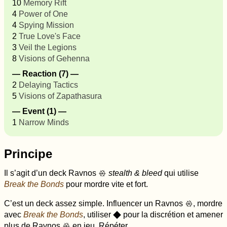
10
Memory Rift
4
Power of One
4
Spying Mission
2
True Love's Face
3
Veil the Legions
8
Visions of Gehenna
— Reaction (7) —
2
Delaying Tactics
5
Visions of Zapathasura
— Event (1) —
1
Narrow Minds
Principe
Il s’agit d’un deck Ravnos
stealth & bleed
qui utilise
x
Break the Bonds
pour mordre vite et fort.
C’est un deck assez simple. Influencer un Ravnos
, mordre
x
avec
Break the Bonds
, utiliser
pour la discrétion et amener
O
plus de Ravnos
en jeu. Répéter.
x