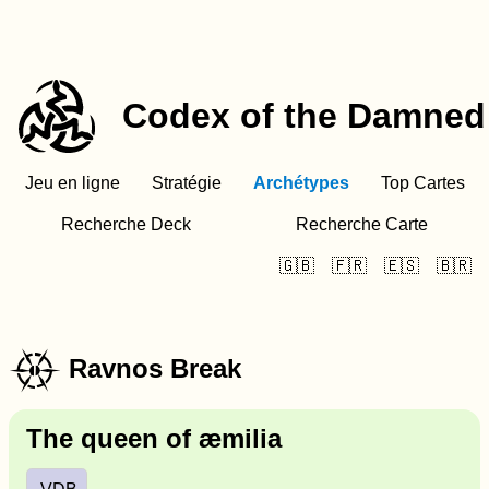
Codex of the Damned
Jeu en ligne
Stratégie
Archétypes
Top Cartes
Recherche Deck
Recherche Carte
🇬🇧
🇫🇷
🇪🇸
🇧🇷
x
Ravnos Break
The queen of æmilia