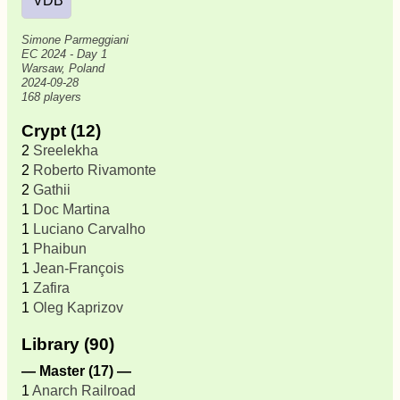
VDB
Simone Parmeggiani
EC 2024 - Day 1
Warsaw, Poland
2024-09-28
168 players
Crypt (12)
2
Sreelekha
2
Roberto Rivamonte
2
Gathii
1
Doc Martina
1
Luciano Carvalho
1
Phaibun
1
Jean-François
1
Zafira
1
Oleg Kaprizov
Library (90)
— Master (17) —
1
Anarch Railroad