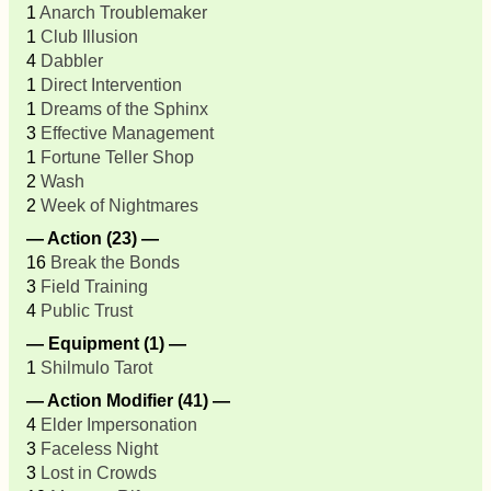
1
Anarch Troublemaker
1
Club Illusion
4
Dabbler
1
Direct Intervention
1
Dreams of the Sphinx
3
Effective Management
1
Fortune Teller Shop
2
Wash
2
Week of Nightmares
— Action (23) —
16
Break the Bonds
3
Field Training
4
Public Trust
— Equipment (1) —
1
Shilmulo Tarot
— Action Modifier (41) —
4
Elder Impersonation
3
Faceless Night
3
Lost in Crowds