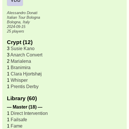
VDB
Alessandro Donati
Italian Tour Bologna
Bologna, Italy
2024-09-15
25 players
Crypt (12)
3
Susie Kano
3
Anarch Convert
2
Marialena
1
Branimira
1
Clara Hjortshøj
1
Whisper
1
Prentis Derby
Library (60)
— Master (18) —
1
Direct Intervention
1
Failsafe
1
Fame