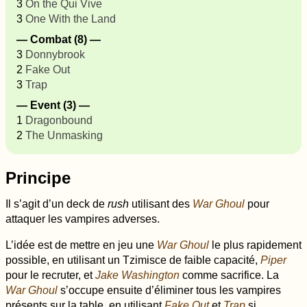
3
On the Qui Vive
3
One With the Land
— Combat (8) —
3
Donnybrook
2
Fake Out
3
Trap
— Event (3) —
1
Dragonbound
2
The Unmasking
Principe
Il s’agit d’un deck de
rush
utilisant des
War Ghoul
pour
attaquer les vampires adverses.
L’idée est de mettre en jeu une
War Ghoul
le plus rapidement
possible, en utilisant un Tzimisce de faible capacité,
Piper
pour le recruter, et
Jake Washington
comme sacrifice. La
War Ghoul
s’occupe ensuite d’éliminer tous les vampires
présents sur la table, en utilisant
Fake Out
et
Trap
si